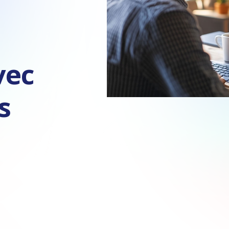
vec
s